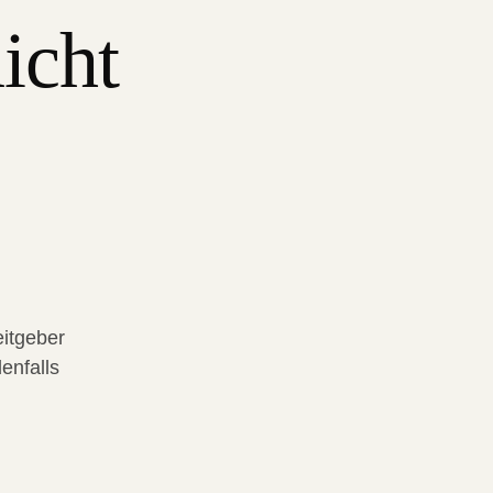
nicht
eitgeber
enfalls