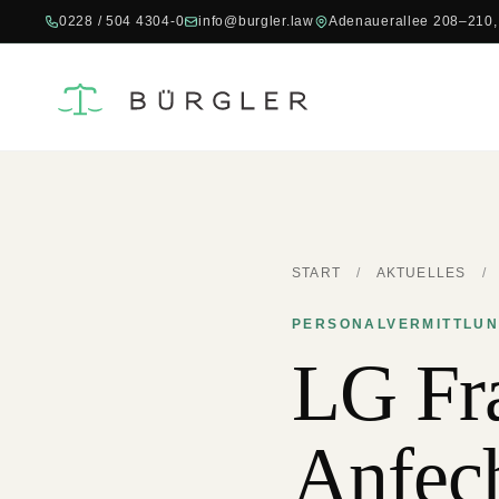
0228 / 504 4304-0
info@burgler.law
Adenauerallee 208–210,
START
/
AKTUELLES
/
PERSONALVERMITTLUNG
LG Fr
Anfec