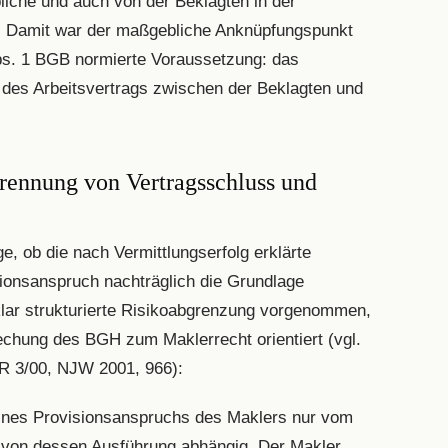
bliche und auch von der Beklagten in der
. Damit war der maßgebliche Anknüpfungspunkt
Abs. 1 BGB normierte Voraussetzung: das
des Arbeitsvertrags zwischen der Beklagten und
rennung von Vertragsschluss und
ge, ob die nach Vermittlungserfolg erklärte
ionsanspruch nachträglich die Grundlage
klar strukturierte Risikoabgrenzung vorgenommen,
echung des BGH zum Maklerrecht orientiert (vgl.
ZR 3/00, NJW 2001, 966):
ines Provisionsanspruchs des Maklers nur vom
von dessen Ausführung abhängig. Der Makler