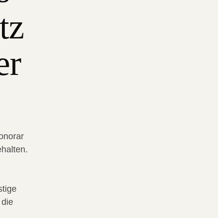
tz
er
honorar
ehalten.
stige
 die