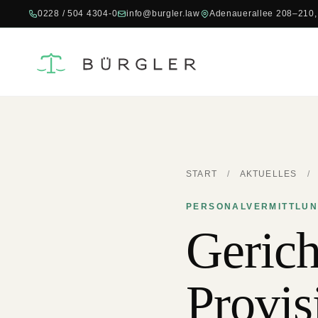
0228 / 504 4304-0
info@burgler.law
Adenauerallee 208–210,
START
/
AKTUELLES
/
PERSONALVERMITTLUNG
Gerich
Provis