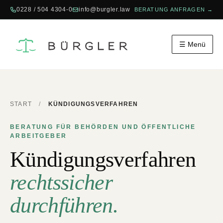
0228 / 504 4304-0
info@burgler.law
BERATUNG ANFRAGEN →
☰ Menü
START
/
KÜNDIGUNGSVERFAHREN
BERATUNG FÜR BEHÖRDEN UND ÖFFENTLICHE
ARBEITGEBER
Kündigungsverfahren
rechtssicher
durchführen.