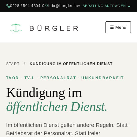
0228 / 504 4304-0
info@burgler.law
BERATUNG ANFRAGEN →
☰ Menü
START
/
KÜNDIGUNG IM ÖFFENTLICHEN DIENST
TVÖD · TV-L · PERSONALRAT · UNKÜNDBARKEIT
Kündigung im
öffentlichen Dienst.
Im öffentlichen Dienst gelten andere Regeln. Statt
Betriebsrat der Personalrat. Statt freier